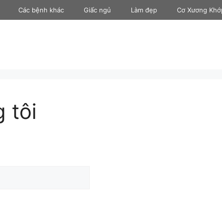
Các bệnh khác
Giấc ngủ
Làm đẹp
Cơ Xương Khớ
 tôi