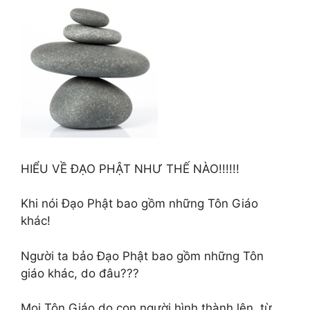
HIỂU VỀ ĐẠO PHẬT NHƯ THẾ NÀO!!!!!!
Khi nói Đạo Phật bao gồm những Tôn Giáo
khác!
Người ta bảo Đạo Phật bao gồm những Tôn
giáo khác, do đâu???
Mọi Tôn Giáo do con người hình thành lên, từ