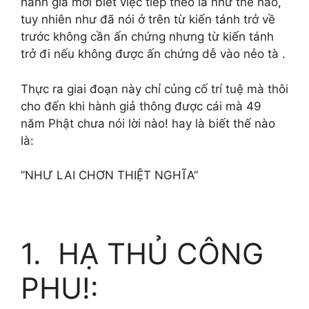
hành giả mới biết việc tiếp theo là như thế nào,
tuy nhiên như đã nói ở trên từ kiến tánh trở về
trước không cần ấn chứng nhưng từ kiến tánh
trở đi nếu không được ấn chứng dễ vào nẻo tà .
Thực ra giai đoạn này chỉ củng cố trí tuệ mà thôi
cho đến khi hành giả thông được cái mà 49
năm Phật chưa nói lời nào! hay là biết thế nào
là:
”NHƯ LAI CHƠN THIỆT NGHĨA”
1. HẠ THỦ CÔNG
PHU!: