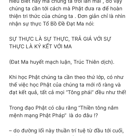
hiểu biết này mà chúng ta trôi lăn mãi , do vậy
chúng ta cần tới cách mà Phật đưa ra để hoàn
thiện tri thức của chúng ta . Đơn giản chỉ là nhìn
nhận sự thực Tổ Bồ Đề Đạt Ma nói:
SỰ THỰC LÀ SỰ THỰC, TRẢ GIÁ VỚI SỰ
THỰC LÀ KÝ KẾT VỚI MA
(Đat Ma huyết mạch luận, Trúc Thiên dịch).
Khi học Phật chúng ta cần theo thứ lớp, có như
thế việc học Phật của chúng ta mới rõ ràng và
đạt kết quả, tất cả mọi “Tông phái” đều như thế!
Trong đạo Phật có câu rằng “Thiền tông nắm
mệnh mạng Phật Pháp“ là do đâu !?
– do đường lối này thuần trí tuệ từ đầu tới cuối,