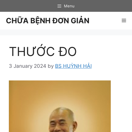
Skip
Menu
to
content
CHỮA BỆNH ĐƠN GIẢN
Me
THƯỚC ĐO
3 January 2024
by
BS HUỲNH HẢI