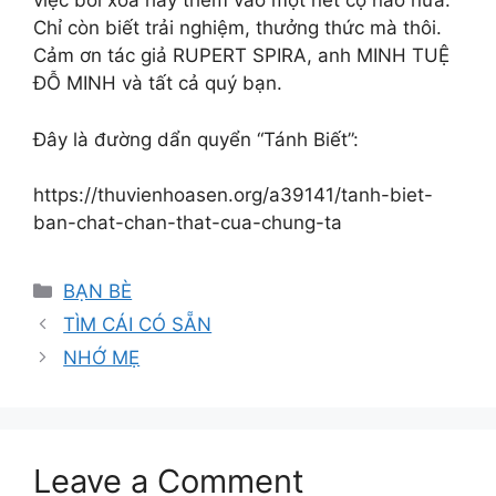
việc bôi xoá hay thêm vào một nét cọ nào nữa.
Chỉ còn biết trải nghiệm, thưởng thức mà thôi.
Cảm ơn tác giả RUPERT SPIRA, anh MINH TUỆ
ĐỖ MINH và tất cả quý bạn.
Đây là đường dẩn quyển “Tánh Biết”:
https://thuvienhoasen.org/a39141/tanh-biet-
ban-chat-chan-that-cua-chung-ta
Categories
BẠN BÈ
TÌM CÁI CÓ SẴN
NHỚ MẸ
Leave a Comment